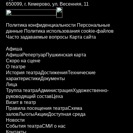
650099, г. Кемерово, ул. Весенняя, 11
Политика конфиденциальности
Персональные
данные
Политика использования cookie-файлов
Часто задаваемые вопросы
Карта сайта
Афиша
Афиша
Репертуар
Пушкинская карта
Скоро на сцене
О театре
История театра
Достижения
Технические
характеристики
Документы
Лица
Труппа театра
Администрация
Художественно-
руководящий состав
Цеха
Визит в театр
Правила посещения театра
Схема
залов
Льготы
Акции
Доступная среда
Новости
События театра
СМИ о нас
Контакты