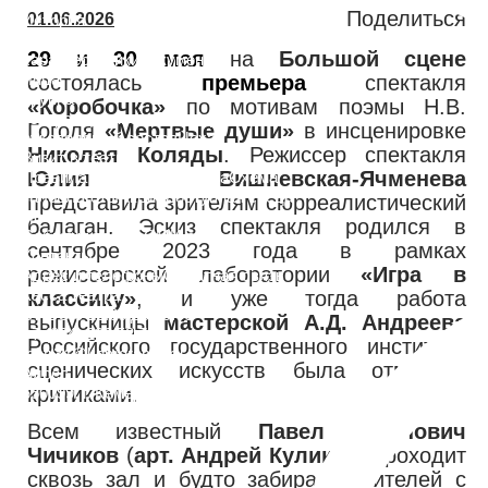
О театре
Поделиться
01.06.2026
История
театра
Достижения
Технические
29
и
30 мая
на
Большой сцене
характеристики
Документы
Лица
состоялась
премьера
спектакля
Труппа
«Коробочка»
по мотивам поэмы Н.В.
театра
Администрация
Художественно-
Гоголя
«Мертвые души»
в инсценировке
руководящий состав
Цеха
Николая Коляды
. Режиссер спектакля
Визит в театр
Юлия Вишневская-Ячменева
Правила посещения театра
Схема
залов
Льготы
Акции
Доступная среда
представила зрителям сюрреалистический
Новости
балаган. Эскиз спектакля родился в
События театра
СМИ о нас
сентябре 2023 года в рамках
Контакты
режиссерской лаборатории
«Игра в
Адрес и телефоны
Обратная связь
Касса театра
классику»
, и уже тогда работа
ВТ-ВС с 12:00 до 19:00
выпускницы
мастерской А.Д. Андреева
+7 (384) 236 53 75
Российского государственного института
teatr34@kemdrama.ru
сценических искусств была отмечена
Адрес
критиками.
650099, г. Кемерово, ул. Весенняя, 11
Всем известный
Павел Иванович
Чичиков
(
арт. Андрей Куликов
) проходит
сквозь зал и будто забирает зрителей с