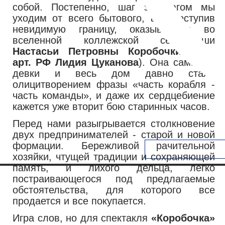
собой. Постепенно, шаг за шагом мы
уходим от всего бытового, а переступив
невидимую границу, оказываемся во
вселенной коллежской секретарши
Настасьи Петровны Коробочки
(
нар.
арт. РФ Лидия Цуканова
). Она сама, ее
девки и весь дом давно стали
олицитворением фразы «часть корабля -
часть команды», и даже их сердцебиение
кажется уже вторит бою старинных часов.
Перед нами разыгрывается столкновение
двух предпринимателей - старой и новой
формации. Бережливой рачительной
хозяйки, чтущей традиции и сохраняющей
память, и лихого дельца, легко
постраивающегося под предлагаемые
обстоятельства, для которого все
продается и все покупается.
Игра слов, но для спектакля
«Коробочка»