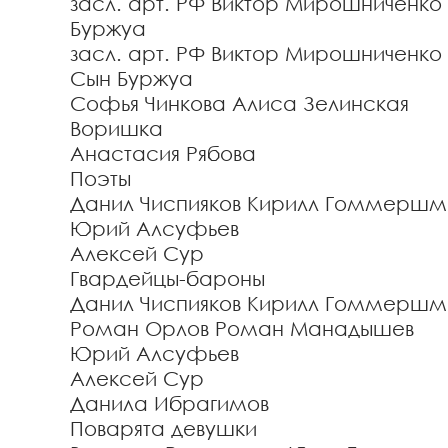
засл. арт. РФ Виктор Мирошниченко
Буржуа
засл. арт. РФ Виктор Мирошниченко
Сын Буржуа
Софья Чинкова
Алиса Зелинская
Воришка
Анастасия Рябова
Поэты
Данил Чиспияков
Кирилл Гоммершм
Юрий Алсуфьев
Алексей Сур
Гвардейцы-бароны
Данил Чиспияков
Кирилл Гоммершм
Роман Орлов
Роман Манадышев
Юрий Алсуфьев
Алексей Сур
Данила Ибрагимов
Поварята девушки