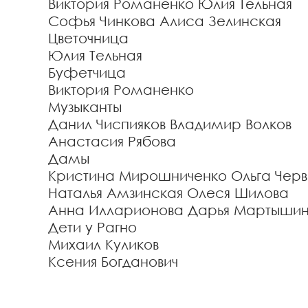
Виктория Романенко
Юлия Тельная
Софья Чинкова
Алиса Зелинская
Цветочница
Юлия Тельная
Буфетчица
Виктория Романенко
Музыканты
Данил Чиспияков
Владимир Волков
Анастасия Рябова
Дамы
Кристина Мирошниченко
Ольга Чер
Наталья Амзинская
Олеся Шилова
Анна Илларионова
Дарья Мартыши
Дети у Рагно
Михаил Куликов
Ксения Богданович