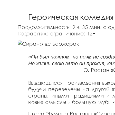
История театра
Достижения
Техничес
характеристики
Документы
Лица
Героическая комедия
Труппа театра
Администрация
Худож
Продолжительность:
2 ч. 35 мин.
с од
руководящий состав
Цеха
Возрастное ограничение:
12+
Визит в театр
Правила посещения театра
Схема
залов
Льготы
Акции
Доступная среда
Новости
«Он был поэтом, но поэм не созда
События театра
СМИ о нас
Но жизнь свою зато он прожил, как
Контакты
Э. Ростан «Сирано 
Адрес и телефоны
Обратная связь
Касса театра
Выдающиеся произведения выход
ВТ-ВС с 12:00 до 19:00
будучи переведены на другой яз
+7 (384) 236 53 75
teatr34@kemdrama.
страны, иными традициями и
Адрес
новые смыслы и большую глубин
650099, г. Кемерово, ул. Весенняя, 11
Пьеса Эдмона Ростана «Сирано