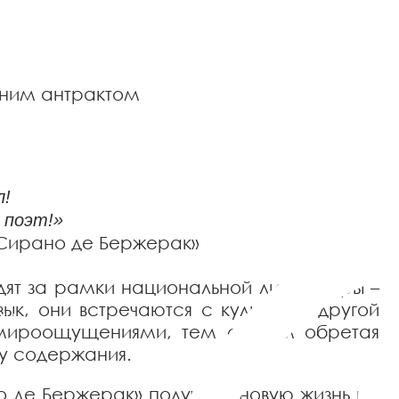
кие
ественно-
ним антрактом
л!
 поэт!»
де Бержерак»
ят за рамки национальной литературы –
ык, они встречаются с культурой другой
ru
 мироощущениями, тем самым обретая
у содержания.
 де Бержерак» получила новую жизнь на