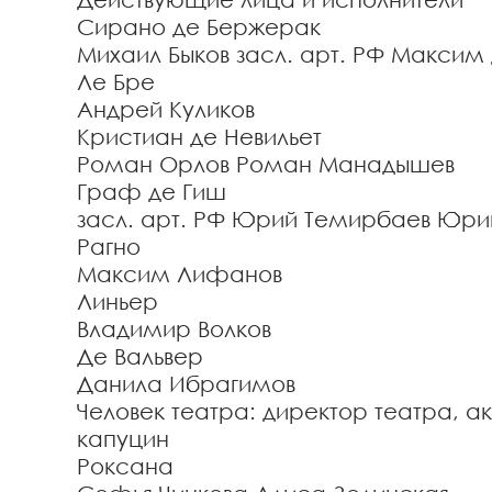
Сирано де Бержерак
Михаил Быков
засл. арт. РФ Максим
Ле Бре
Андрей Куликов
Кристиан де Невильет
Роман Орлов
Роман Манадышев
Граф де Гиш
засл. арт. РФ Юрий Темирбаев
Юри
Рагно
Максим Лифанов
Линьер
Владимир Волков
Де Вальвер
Данила Ибрагимов
Человек театра: директор театра, 
капуцин
Роксана