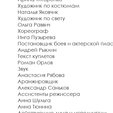
Художник по костюмам
Наталья Яковчик
Художник по свету
Ольга Раввич
Хореограф
Инга Пузырева
Постановщик боев и актерской плас
Андрей Рыклин
Текст куплетов
Роман Орлов
Звук
Анастасия Рябова
Аранжировщик
Александр Саньков
Ассистенты режиссера
Анна Шульга
Анна Тюнина
Действующие лица и исполнители