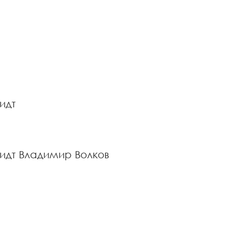
идт
идт
Владимир Волков