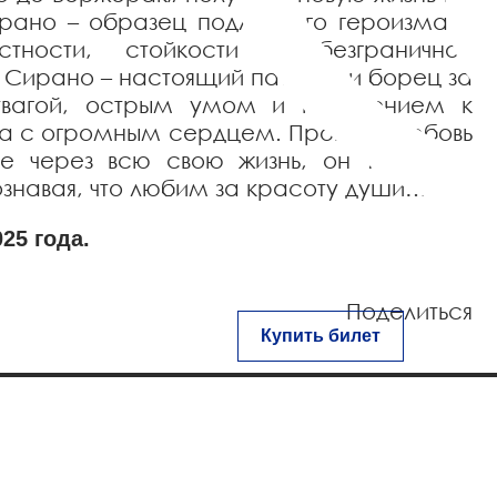
рано – образец подлинного героизма и
стности, стойкости и безграничной
Сирано – настоящий патриот и борец за
отвагой, острым умом и презрением к
ва с огромным сердцем. Пронеся любовь
е через всю свою жизнь, он так и не
сознавая, что любим за красоту души…
025 года.
Поделиться
Купить билет