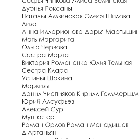
Софья Чинкова
Алиса Зелинская
Дуэнья Роксаны
Наталья Амзинская
Олеся Шилова
Лиза
Анна Илларионова
Дарья Мартыши
Мать Маргарита
Ольга Червова
Сестра Марта
Виктория Романенко
Юлия Тельная
Сестра Клара
Устинья Шокина
Маркизы
Данил Чиспияков
Кирилл Гоммершм
Юрий Алсуфьев
Алексей Сур
Мушкетер
Роман Орлов
Роман Манадышев
Д'Артаньян