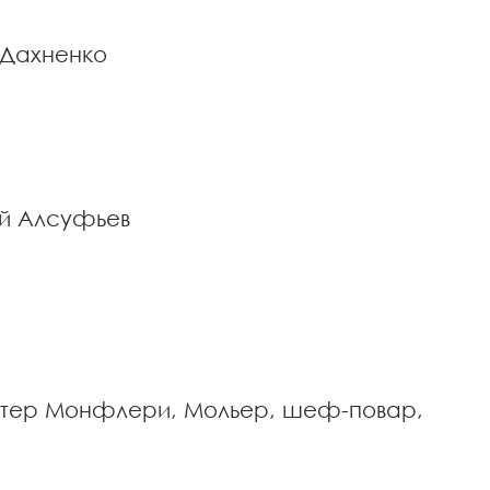
 Дахненко
й Алсуфьев
актер Монфлери, Мольер, шеф-повар,