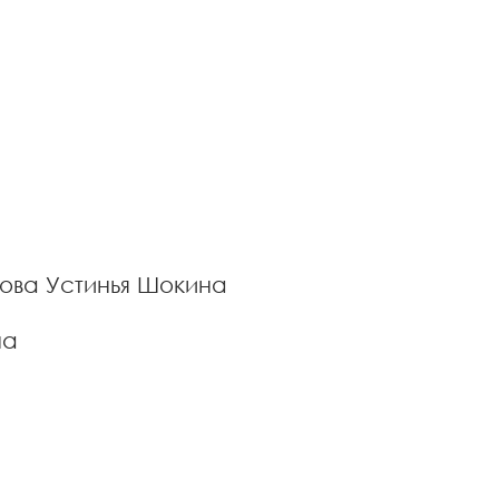
вова
Устинья Шокина
на