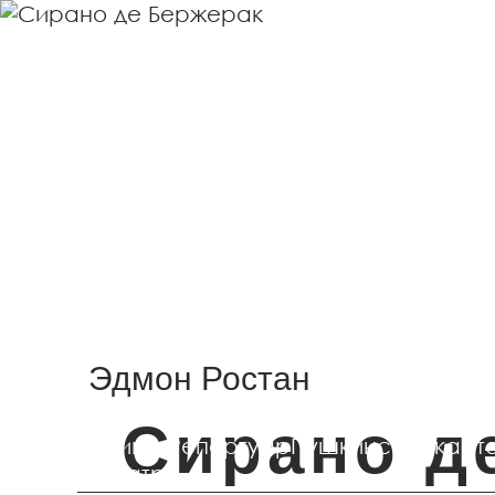
Афиша
Репертуар
Сирано де Бержерак
Эдмон Ростан
Афиша
Сирано д
Афиша
Репертуар
Пушкинская карт
О театре